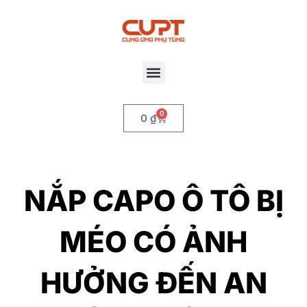
0
0
₫
NẮP CAPO Ô TÔ BỊ
MÉO CÓ ẢNH
HƯỞNG ĐẾN AN