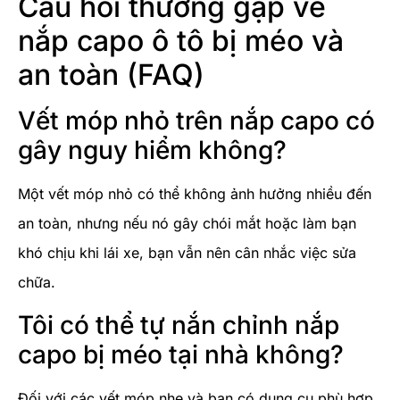
Câu hỏi thường gặp về
nắp capo ô tô bị méo và
an toàn (FAQ)
Vết móp nhỏ trên nắp capo có
gây nguy hiểm không?
Một vết móp nhỏ có thể không ảnh hưởng nhiều đến
an toàn, nhưng nếu nó gây chói mắt hoặc làm bạn
khó chịu khi lái xe, bạn vẫn nên cân nhắc việc sửa
chữa.
Tôi có thể tự nắn chỉnh nắp
capo bị méo tại nhà không?
Đối với các vết móp nhẹ và bạn có dụng cụ phù hợp,