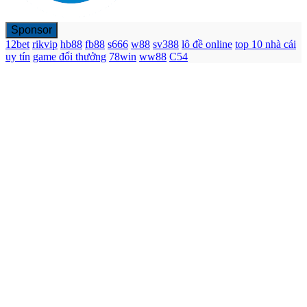
Sponsor
12bet
rikvip
hb88
fb88
s666
w88
sv388
lô đề online
top 10 nhà cái
uy tín
game đổi thưởng
78win
ww88
C54