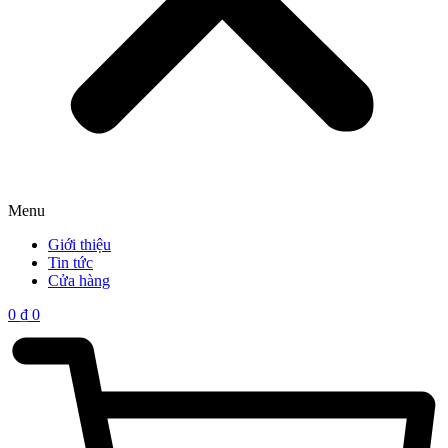
Menu
Giới thiệu
Tin tức
Cửa hàng
0
₫
0