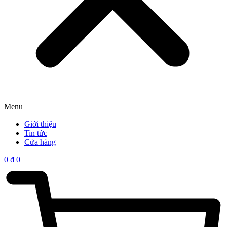
Menu
Giới thiệu
Tin tức
Cửa hàng
0
₫
0